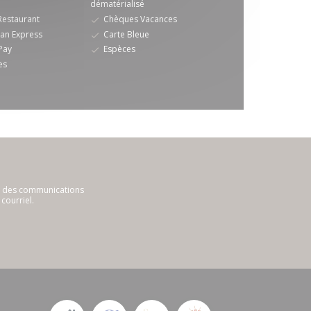
dématérialisé
Restaurant
Chèques Vacances
an Express
Carte Bleue
Pay
Espèces
es
ir des communications
courriel.