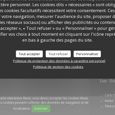
ère personnel. Les cookies dits « nécessaires » sont oblig
DÉCOUVRIR LE LIEU
s cookies facultatifs nécessitent votre consentement. Ces
r votre navigation, mesurer l'audience du site, proposer d
c les réseaux sociaux) ou afficher des publicités ou conte
accepter », « Tout refuser » ou « Personnaliser » pour gé
ier vos choix à tout moment en cliquant sur l'icône repr
en bas à gauche des pages du site.
Tout accepter
Tout refuser
Personnaliser
Politique de protection des données à caractère personnel
Infos 
Politique de gestion des cookies
Lun
-
D
Carte 
 carte interactive Waze, vous devez accepter les cookies Waze
Amex
s cookies peuvent collecter des données de navigation et de
Titres 
localisation.
Autoriser