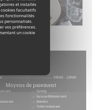
atoires et installés
 cookies facultatifs
es fonctionnalités
nus personnalisés.
rer vos préférences.
ésentant un cookie
pratiques
Horaires
im
09h00 - 23h00
Moyens de paiement
bancaire
Sunday
Eurocard/Mastercard
restaurant
Maestro
Ticket restaurant