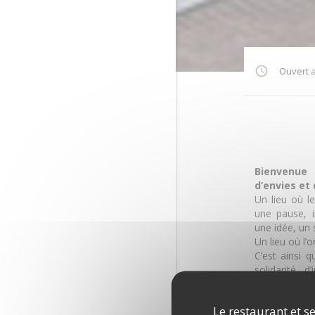
Ouvert a
Bienvenue 
d’envies et
Un lieu où le
une pause, i
une idée, un 
Un lieu où l’
C’est ainsi 
solidarité, d
pour tisser 
quartier.
Le restaurant et se