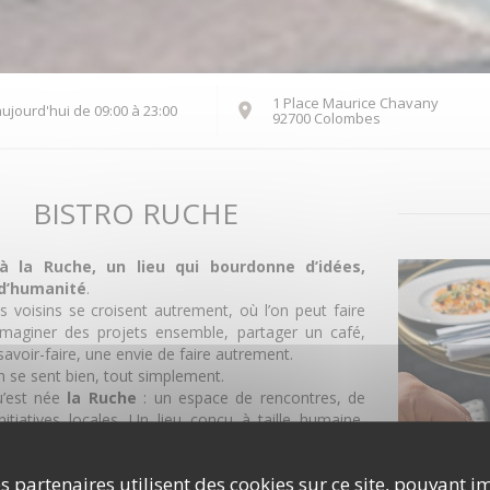
1 Place Maurice Chavany
ujourd'hui de 09:00 à 23:00
((ouvre une nouv
92700 Colombes
BISTRO RUCHE
à la Ruche, un lieu qui bourdonne d’idées,
 d’humanité
.
s voisins se croisent autrement, où l’on peut faire
maginer des projets ensemble, partager un café,
savoir-faire, une envie de faire autrement.
on se sent bien, tout simplement.
qu’est née
la Ruche
: un espace de rencontres, de
’initiatives locales. Un lieu conçu à taille humaine,
du lien, créer du mouvement et faire vibrer notre
s partenaires utilisent des cookies sur ce site, pouvant i