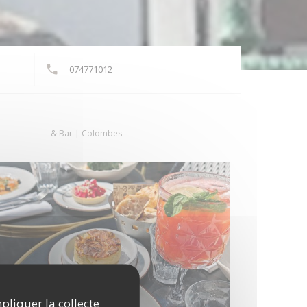
074771012
elle fenêtre))
& Bar
|
Colombes
mpliquer la collecte