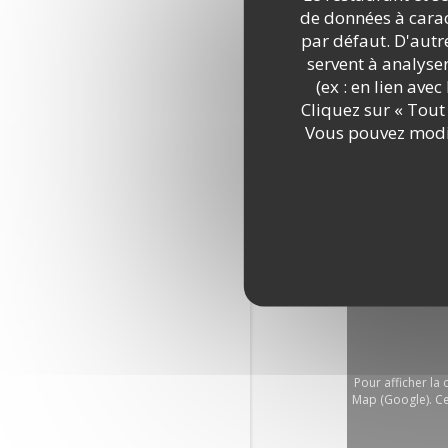
de données à caract
par défaut. D'autre
servent à analyse
(ex : en lien ave
Cliquez sur « Tout 
Vous pouvez modif
Pour afficher la
Map (Google). Ce