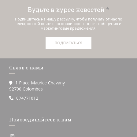
Будьте в курсе новостей
*
Подпишитесь на нашу рассылку, чтобы получать от нас по
электронной почте персонализированные сообщения и
маркетинговые предложения.
ПОДПИСАТЬСЯ
Связь с нами
1 Place Maurice Chavany
((открывается в новом окне))
92700 Colombes
074771012
Присоединяйтесь к нам